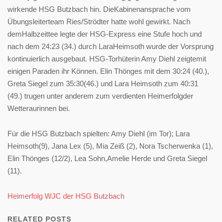
wirkende HSG Butzbach hin. DieKabinenansprache vom
Übungsleiterteam Ries/Strödter hatte wohl gewirkt. Nach
demHalbzeittee legte der HSG-Express eine Stufe hoch und
nach dem 24:23 (34.) durch LaraHeimsoth wurde der Vorsprung
kontinuierlich ausgebaut. HSG-Torhüterin Amy Diehl zeigtemit
einigen Paraden ihr Können. Elin Thönges mit dem 30:24 (40.),
Greta Siegel zum 35:30(46.) und Lara Heimsoth zum 40:31
(49.) trugen unter anderem zum verdienten Heimerfolgder
Wetteraurinnen bei.
Für die HSG Butzbach spielten: Amy Diehl (im Tor); Lara
Heimsoth(9), Jana Lex (5), Mia Zeiß (2), Nora Tscherwenka (1),
Elin Thönges (12/2), Lea Sohn,Amelie Herde und Greta Siegel
(11).
Heimerfolg WJC der HSG Butzbach
RELATED POSTS