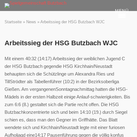
Skip
MENÜ
to
content
Startseite
»
News
»
Arbeitssieg der HSG Butzbach WJC
Arbeitssieg der HSG Butzbach WJC
Mit einem 40:32 (14:17) Arbeitssieg der weiblichen Jugend C
der HSG Butzbach gegendie HSG Kirchhain/Neustadt
behaupten sich die Schützlinge um Alexandra Ries und
TillStrödter als Tabellenführer (10:2) in der Bezirksoberliga
Gießen. Am vergangenenSonntagnachmittag hatten die HSG-
Mädels in der ersten Halbzeit einige Anlauf-schwierigkeiten. Bis
zum 6:6 (8.) gestaltet sich die Partie recht offen. Die HSG
Butzbachkonzentrierte sich und beim 14:10 (19.) durch Siegel
schien es, dass man den Gegner im Griffhätte. Das Blatt
wendete sich und Kirchhain/Neustadt legte mit einer furiosen
Aufholjagd eine14:17 Pausenführung gegen die völlig konfus