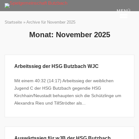
Skip
MENÜ
to
content
Startseite
»
Archive für November 2025
Monat:
November 2025
Arbeitssieg der HSG Butzbach WJC
Mit einem 40:32 (14:17) Arbeitssieg der weiblichen
Jugend C der HSG Butzbach gegendie HSG
Kirchhain/Neustadt behaupten sich die Schützlinge um
Alexandra Ries und TillStrödter als...
Auswärtssieg für wJB der HSG Butzbach