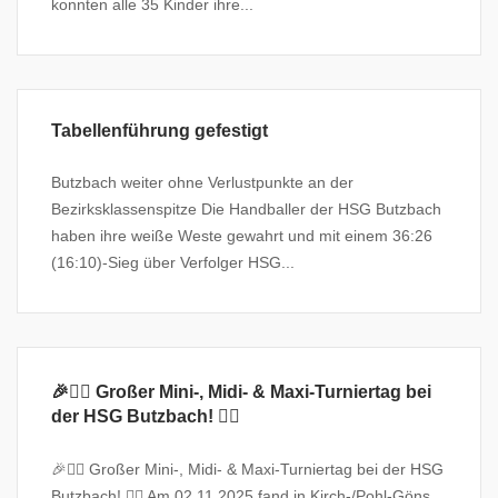
konnten alle 35 Kinder ihre...
Tabellenführung gefestigt
Butzbach weiter ohne Verlustpunkte an der
Bezirksklassenspitze Die Handballer der HSG Butzbach
haben ihre weiße Weste gewahrt und mit einem 36:26
(16:10)-Sieg über Verfolger HSG...
🎉🤾‍♂️ Großer Mini-, Midi- & Maxi-Turniertag bei
der HSG Butzbach! 🤾‍♀️
🎉🤾‍♂️ Großer Mini-, Midi- & Maxi-Turniertag bei der HSG
Butzbach! 🤾‍♀️ Am 02.11.2025 fand in Kirch-/Pohl-Göns