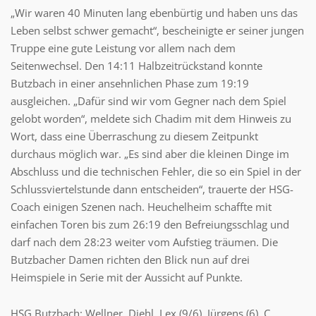
„Wir waren 40 Minuten lang ebenbürtig und haben uns das
Leben selbst schwer gemacht“, bescheinigte er seiner jungen
Truppe eine gute Leistung vor allem nach dem
Seitenwechsel. Den 14:11 Halbzeitrückstand konnte
Butzbach in einer ansehnlichen Phase zum 19:19
ausgleichen. „Dafür sind wir vom Gegner nach dem Spiel
gelobt worden“, meldete sich Chadim mit dem Hinweis zu
Wort, dass eine Überraschung zu diesem Zeitpunkt
durchaus möglich war. „Es sind aber die kleinen Dinge im
Abschluss und die technischen Fehler, die so ein Spiel in der
Schlussviertelstunde dann entscheiden“, trauerte der HSG-
Coach einigen Szenen nach. Heuchelheim schaffte mit
einfachen Toren bis zum 26:19 den Befreiungsschlag und
darf nach dem 28:23 weiter vom Aufstieg träumen. Die
Butzbacher Damen richten den Blick nun auf drei
Heimspiele in Serie mit der Aussicht auf Punkte.
HSG Butzbach: Wellner, Diehl, Lex (9/6), Jürgens (6), C.