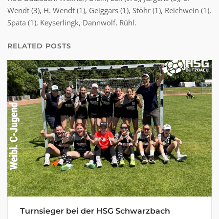
Wendt (3), H. Wendt (1), Geiggars (1), Stöhr (1), Reichwein (1),
Spata (1), Keyserlingk, Dannwolf, Rühl.
RELATED POSTS
Turnsieger bei der HSG Schwarzbach