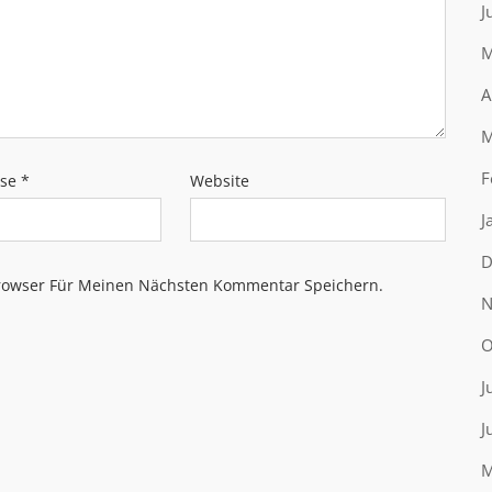
J
M
A
M
F
sse
*
Website
J
D
rowser Für Meinen Nächsten Kommentar Speichern.
N
O
J
J
M