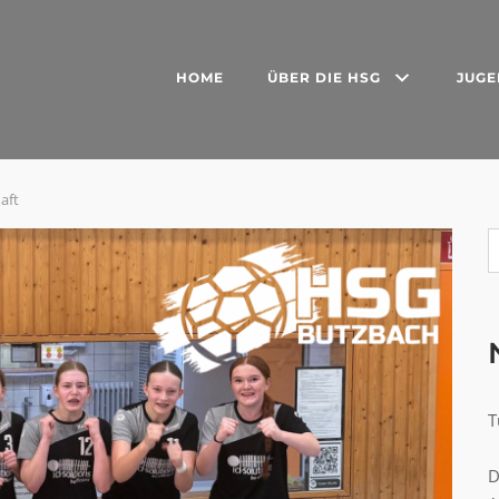
HOME
ÜBER DIE HSG
JUG
aft
T
D