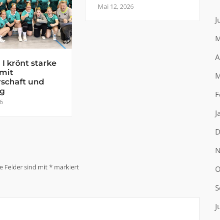
Mai 12, 2026
J
M
A
I krönt starke
 mit
M
rschaft und
eg
F
26
J
D
N
he Felder sind mit
*
markiert
O
S
J