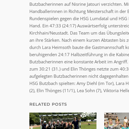
Butzbacherinnen auf Nisrine Jatouri verzichten. M
Handballerinnen in Richtung Meisterschaft in der
Rundenspielen gegen die HSG Lumdatal und HSG Mör
Hand. Ein 47:33 (24:17) Auswärtserfolg unterstrei
Kirchhain/Neustadt. Das Team um das Übungsleiter
an ihre Stärken. Nach einem kurzen Abtasten bis z
durch Lara Heimsoth baute die Gastmannschaft kon
beruhigenden 24:17 Halbzeitführung in die Kabine.
Butzbacherinnen eine konstante Arbeit im Angriff.
zum 30:21 (31.) und Elin Thönges netzte zum 40:30 
aufgelegten Butzbacherinnen nicht dagegenhalten
HSG Butzbach spielten: Amy Diehl (im Tor), Lara He
(2), Elin Thönges (11/1), Lea Sohn (7), Viktoria Hel
RELATED POSTS