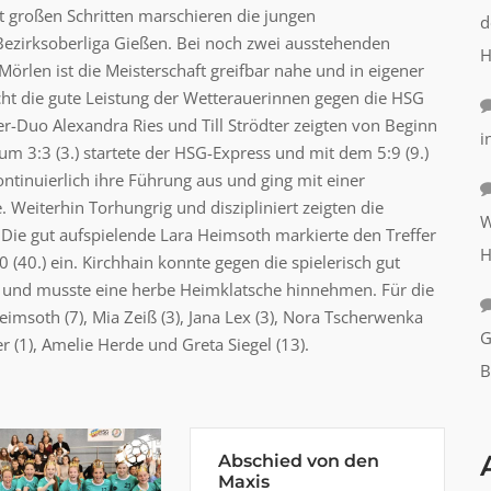
it großen Schritten marschieren die jungen
d
 Bezirksoberliga Gießen. Bei noch zwei ausstehenden
H
len ist die Meisterschaft greifbar nahe und in eigener
cht die gute Leistung der Wetterauerinnen gegen die HSG
-Duo Alexandra Ries und Till Strödter zeigten von Beginn
i
um 3:3 (3.) startete der HSG-Express und mit dem 5:9 (9.)
tinuierlich ihre Führung aus und ging mit einer
 Weiterhin Torhungrig und diszipliniert zeigten die
W
 Die gut aufspielende Lara Heimsoth markierte den Treffer
H
(40.) ein. Kirchhain konnte gegen die spielerisch gut
 und musste eine herbe Heimklatsche hinnehmen. Für die
imsoth (7), Mia Zeiß (3), Jana Lex (3), Nora Tscherwenka
G
ler (1), Amelie Herde und Greta Siegel (13).
B
Abschied von den
Maxis