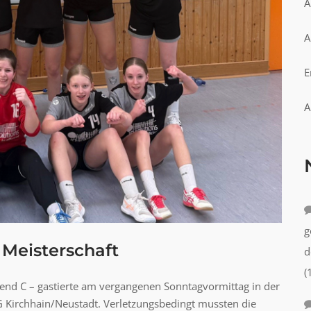
A
A
E
A
g
 Meisterschaft
d
(
gend C – gastierte am vergangenen Sonntagvormittag in der
G Kirchhain/Neustadt. Verletzungsbedingt mussten die