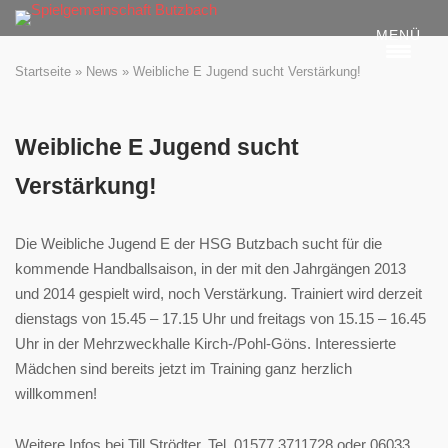
Skip
MENÜ
to
content
Startseite
»
News
»
Weibliche E Jugend sucht Verstärkung!
Weibliche E Jugend sucht
Verstärkung!
Die Weibliche Jugend E der HSG Butzbach sucht für die
kommende Handballsaison, in der mit den Jahrgängen 2013
und 2014 gespielt wird, noch Verstärkung. Trainiert wird derzeit
dienstags von 15.45 – 17.15 Uhr und freitags von 15.15 – 16.45
Uhr in der Mehrzweckhalle Kirch-/Pohl-Göns. Interessierte
Mädchen sind bereits jetzt im Training ganz herzlich
willkommen!
Weitere Infos bei Till Strödter, Tel. 01577 3711728 oder 06033