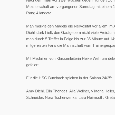
Nachdem man vor zwei Wochen gegen Hungen/Lich noc
Meisterschaft am vergangenen Samstag mit einem 15
Rang 4 landete.
Man merkte den Mädels die Nervosität vor allem im A
Diehl stark hielt, den Gastgebern nicht viele Freirä
man durch 5 Treffer in Folge bis zur 35 Minute auf 14:
mitgereisten Fans die Mannschaft vom Trainergespann
Mit Medaillen von Klassenleiterin Heike Wehrum deko
gefeiert.
Für die HSG Butzbach spielten in der Saison 24/25:
Amy Diehl, Elin Thönges, Alia Wellner, Viktoria Helle
Schneider, Nora Tscherwenka, Lara Heimsoth, Greta