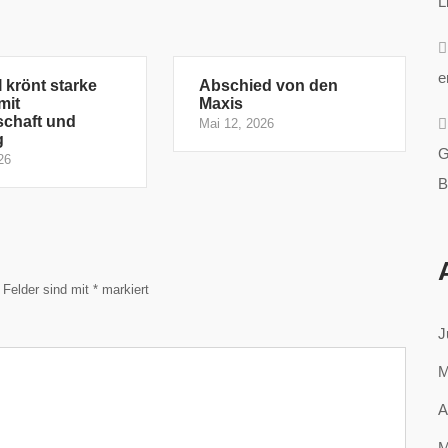
L
e
 krönt starke
Abschied von den
mit
Maxis
schaft und
Mai 12, 2026
g
G
26
B
e Felder sind mit
*
markiert
J
M
A
M