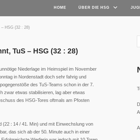
HOME
ÜBER DIE HSG
JUG
 – HSG (32 : 28)
nt, TuS – HSG (32 : 28)
, unnötige Niederlage im Heimspiel im November
ntag in Nordenstadt doch sehr fahrig und
empogegenstöße des TuS-Teams schon in der 7.
T
h zwar etwas stabilisieren, lag aber etwas
-Beschuss des HSG-Tores oftmals am Pfosten
D
A
(22 : 14 / 41. Min) und mit Einwechslung von
A
ar, das sich ab der 50. Minute auch in einer
rfolgreichste Werferin war jedoch mit 10 Toren