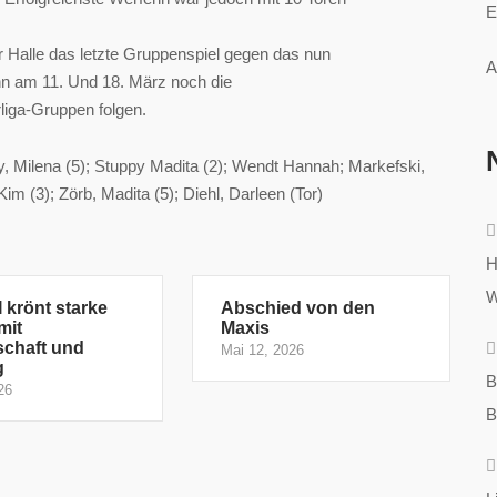
E
r Halle das letzte Gruppenspiel gegen das nun
A
ann am 11. Und 18. März noch die
liga-Gruppen folgen.
y, Milena (5); Stuppy Madita (2); Wendt Hannah; Markefski,
Kim (3); Zörb, Madita (5); Diehl, Darleen (Tor)
H
W
 krönt starke
Abschied von den
mit
Maxis
schaft und
Mai 12, 2026
g
B
26
B