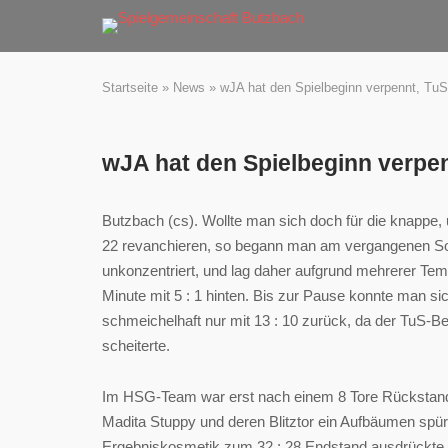
Skip
to
content
Startseite
»
News
»
wJA hat den Spielbeginn verpennt, TuS
wJA hat den Spielbeginn verpen
Butzbach (cs). Wollte man sich doch für die knappe
22 revanchieren, so begann man am vergangenen Son
unkonzentriert, und lag daher aufgrund mehrerer T
Minute mit 5 : 1 hinten. Bis zur Pause konnte man sic
schmeichelhaft nur mit 13 : 10 zurück, da der TuS
scheiterte.
Im HSG-Team war erst nach einem 8 Tore Rückstand 
Madita Stuppy und deren Blitztor ein Aufbäumen spürb
Ergebniskosmetik zum 32 : 28 Endstand ausdrückte. E