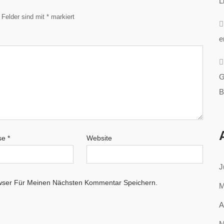
L
e Felder sind mit
*
markiert
e
G
B
sse
*
Website
J
wser Für Meinen Nächsten Kommentar Speichern.
M
A
M